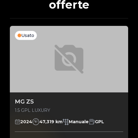
offerte
Usato
MG ZS
1.5 GPL LUXURY
2024
47,319 km
Manuale
GPL