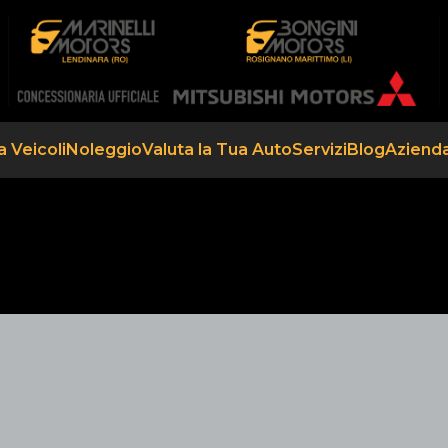
a Veicoli
Noleggio
Valuta la Tua Auto
Servizi
Blog
Aziend