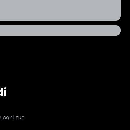
di
n ogni tua