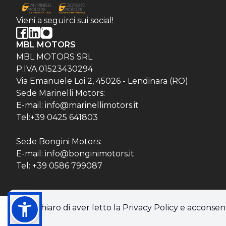
Vieni a seguirci sui social!
MBL MOTORS
MBL MOTORS SRL
P.IVA 01523430294
Via Emanuele Loi 2, 45026 - Lendinara (RO)
Sede Marinelli Motors:
E-mail: info@marinellimotors.it
Tel:+39 0425 641803
Sede Bongini Motors:
E-mail: info@bonginimotors.it
Tel: +39 0586 799087
Dichiaro di aver letto la Privacy Policy e acconsent
© 2026 MBL MOTORS SRL. Tutti i diritti riservati.
Privacy policy & Cookie