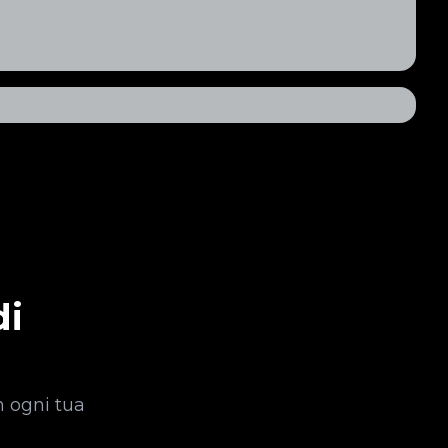
di
n ogni tua