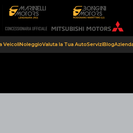
a Veicoli
Noleggio
Valuta la Tua Auto
Servizi
Blog
Aziend