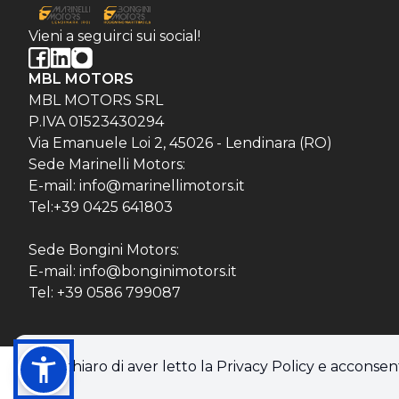
Vieni a seguirci sui social!
MBL MOTORS
MBL MOTORS SRL
P.IVA 01523430294
Via Emanuele Loi 2, 45026 - Lendinara (RO)
Sede Marinelli Motors:
E-mail: info@marinellimotors.it
Tel:+39 0425 641803
Sede Bongini Motors:
E-mail: info@bonginimotors.it
Tel: +39 0586 799087
Dichiaro di aver letto la Privacy Policy e acconsent
© 2026 MBL MOTORS SRL. Tutti i diritti riservati.
Privacy policy & Cookie