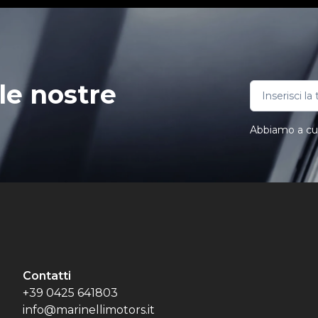
le nostre
Abbiamo a cuor
Contatti
+39 0425 641803
info@marinellimotors.it