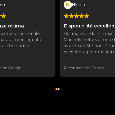
N
ano
Nicola
nza ottima
Disponibilità eccellen
a ottima, personale
Ho finanziato la mia mac
imo, auto consegnata
Marinelli motors e sono s
a e ben pulita.
assistito da Stefano. Dispo
eccellente per qualsiasi co
e da Google
Recensione da Google