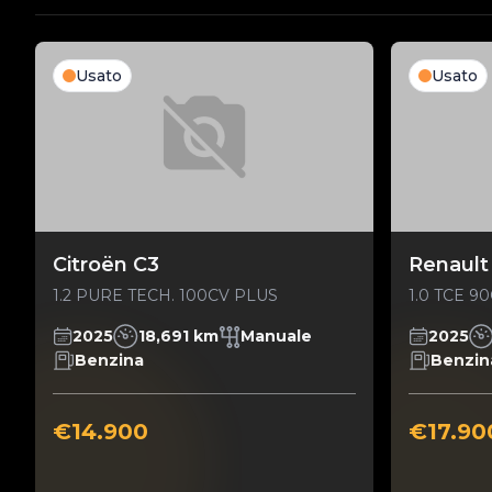
Usato
Usato
Citroën C3
Renault
1.2 PURE TECH. 100CV PLUS
1.0 TCE 
2025
18,691 km
Manuale
2025
Benzina
Benzin
€14.900
€17.90