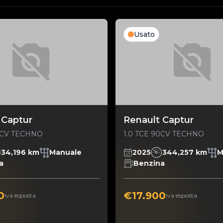
Usato
 Captur
Renault Captur
90CV TECHNO
1.0 TCE 90CV TECHNO
34,196 km
Manuale
2025
344,257 km
M
a
Benzina
0
€17.900
Iva esposta
Iva esposta