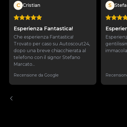
C
S
Cristian
Stef
Esperienza Fantastica!
Esperie
Che esperienza Fantastica!
Esperienz
Trovato per caso su Autoscout24,
gentiliss
dopo una breve chiacchierata al
immacolat
telefono con il signor Stefano
Marcato...
Recensione da Google
Recension