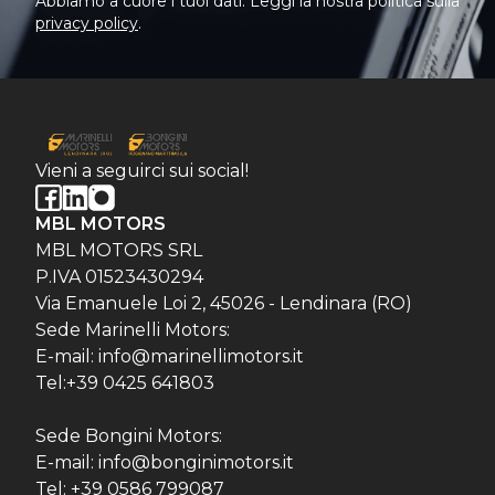
Abbiamo a cuore i tuoi dati. Leggi la nostra politica sulla
privacy policy
.
Vieni a seguirci sui social!
MBL MOTORS
MBL MOTORS SRL
P.IVA 01523430294
Via Emanuele Loi 2, 45026 - Lendinara (RO)
Sede Marinelli Motors:
E-mail: info@marinellimotors.it
Tel:+39 0425 641803
Sede Bongini Motors:
E-mail: info@bonginimotors.it
Tel: +39 0586 799087