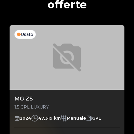
offerte
Usato
MG ZS
1.5 GPL LUXURY
2024
47,319 km
Manuale
GPL