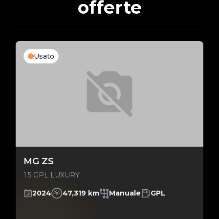
offerte
Usato
MG ZS
1.5 GPL LUXURY
2024
47,319 km
Manuale
GPL