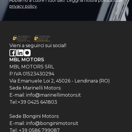
Abbiamo a cuore i tuoi dati. Leggi la nostra politica sulla
privacy policy
.
Vieni a seguirci sui social!
MBL MOTORS
MBL MOTORS SRL
P.IVA 01523430294
Via Emanuele Loi 2, 45026 - Lendinara (RO)
Sede Marinelli Motors:
E-mail: info@marinellimotors.it
Tel:+39 0425 641803
Sede Bongini Motors:
E-mail: info@bonginimotors.it
Tel: +39 0586 799087