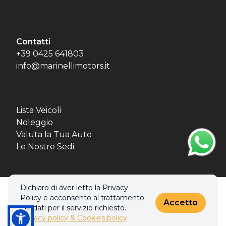
Contatti
+39 0425 641803
info@marinellimotors.it
Lista Veicoli
Noleggio
Valuta la Tua Auto
Le Nostre Sedi
Dichiaro di aver letto la Privacy
© 2026 MBL MOTORS SRL. Tutti i diritti riservati.
Policy e acconsento al trattamento
Privacy policy & Cookies policy
Accetto
dei dati per il servizio richiesto.
Privacy policy & Cookies policy
Realizzato con