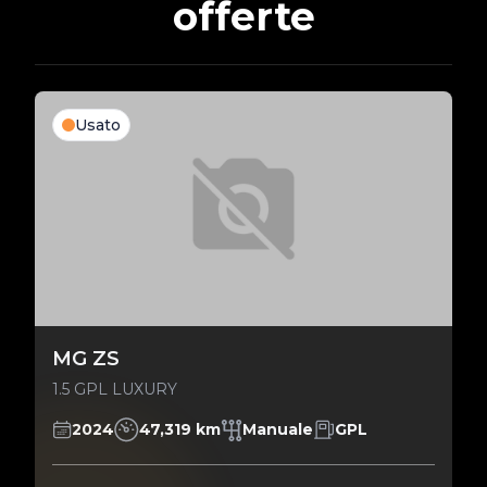
offerte
Usato
MG ZS
1.5 GPL LUXURY
2024
47,319 km
Manuale
GPL