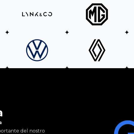
a
a
importante del nostro