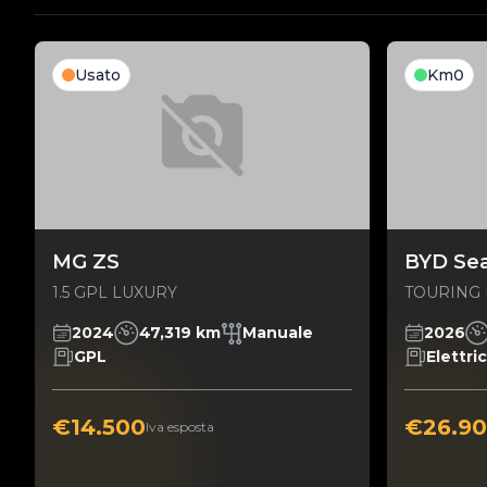
Usato
Km0
MG ZS
BYD Sea
1.5 GPL LUXURY
TOURING 
2024
47,319 km
Manuale
2026
GPL
Elettri
€14.500
€26.9
Iva esposta