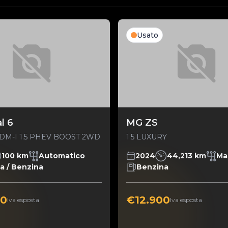
Usato
l 6
MG ZS
DM-I 1.5 PHEV BOOST 2WD
1.5 LUXURY
100 km
Automatico
2024
44,213 km
Ma
ca / Benzina
Benzina
00
€12.900
Iva esposta
Iva esposta