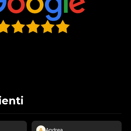
ienti
A
Andrea