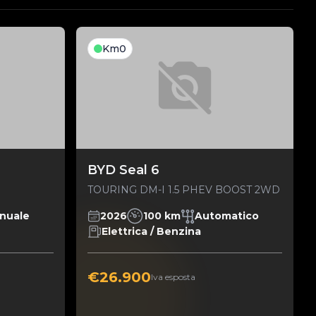
Km0
BYD Seal 6
TOURING DM-I 1.5 PHEV BOOST 2WD
nuale
2026
100 km
Automatico
Elettrica / Benzina
€26.900
Iva esposta