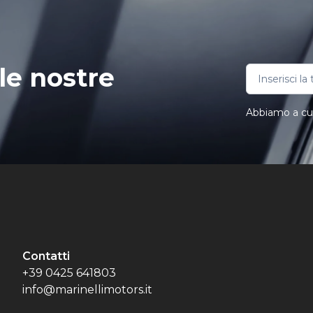
le nostre
Abbiamo a cuor
Contatti
+39 0425 641803
info@marinellimotors.it