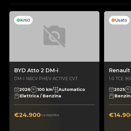
Km0
Usato
BYD Atto 2 DM-i
Renault 
DM-I 165CV PHEV ACTIVE CVT
1.0 TCE 
2026
100 km
Automatico
2025
Elettrica / Benzina
Benzin
€24.900
€14.90
Iva esposta