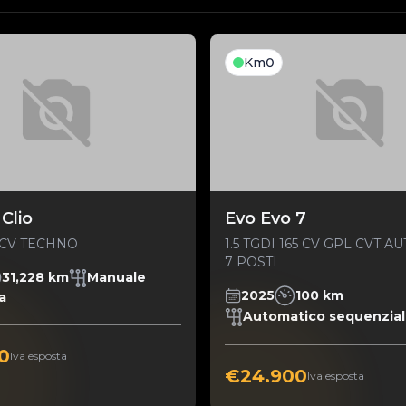
Km0
Clio
Evo Evo 7
90CV TECHNO
1.5 TGDI 165 CV GPL CVT 
7 POSTI
31,228 km
Manuale
2025
100 km
a
Automatico sequenzia
0
Iva esposta
€24.900
Iva esposta