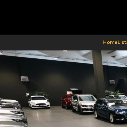
Home
List