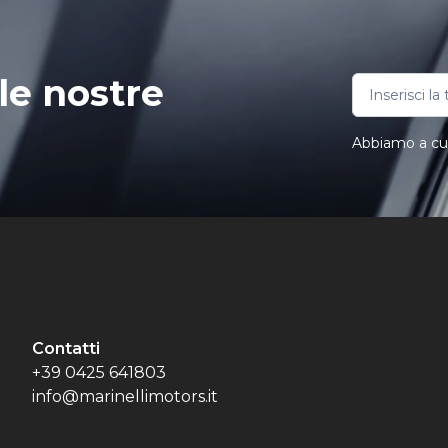
le nostre
Abbiamo a cuor
Contatti
+39 0425 641803
info@marinellimotors.it