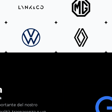
a
a
importante del nostro
nalità, trasparenza e un