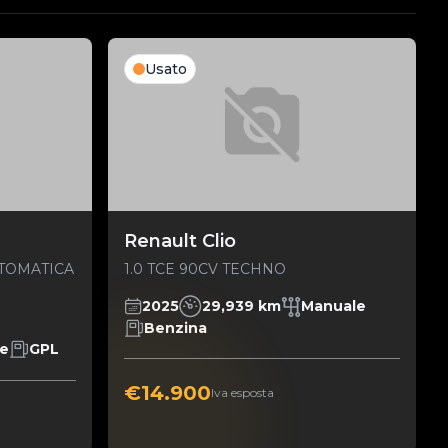
Usato
Renault Clio
AUTOMATICA
1.0 TCE 90CV TECHNO
2025
29,939 km
Manuale
Benzina
le
GPL
€14.900
Iva esposta