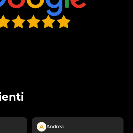
ienti
A
Andrea