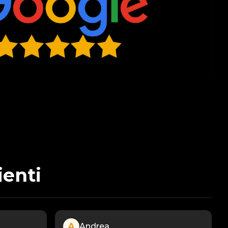
ienti
A
Andrea