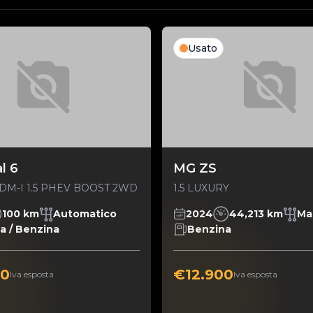
Usato
l 6
MG ZS
DM-I 1.5 PHEV BOOST 2WD
1.5 LUXURY
100 km
Automatico
2024
44,213 km
Ma
ca / Benzina
Benzina
00
€12.900
Iva esposta
Iva esposta