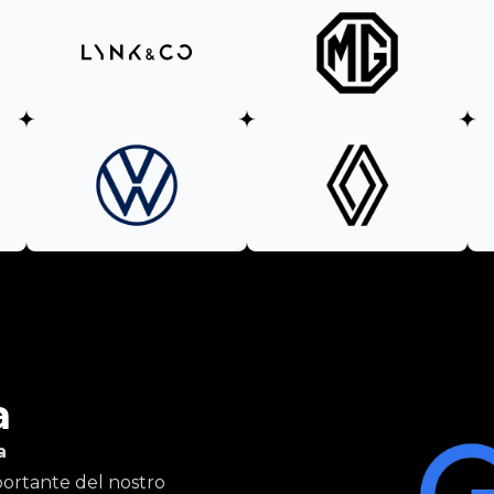
a
a
importante del nostro