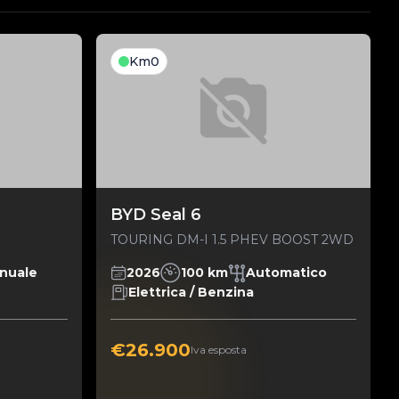
Km0
BYD Seal 6
TOURING DM-I 1.5 PHEV BOOST 2WD
nuale
2026
100 km
Automatico
Elettrica / Benzina
€26.900
Iva esposta