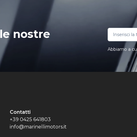
le nostre
Abbiamo a cuor
Contatti
+39 0425 641803
info@marinellimotors.it