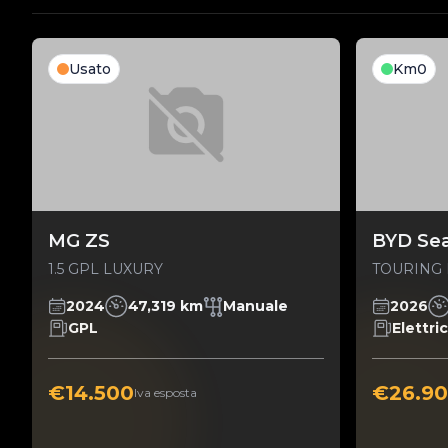
Usato
Km0
MG ZS
BYD Sea
1.5 GPL LUXURY
TOURING 
2024
47,319 km
Manuale
2026
GPL
Elettri
€14.500
€26.9
Iva esposta