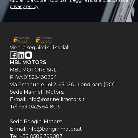
Abbiamo a cuore i tuoi dati. Leggi la nostra politica sulla
privacy policy
.
Vieni a seguirci sui social!
MBL MOTORS
MBL MOTORS SRL
P.IVA 01523430294
Via Emanuele Loi 2, 45026 - Lendinara (RO)
Sede Marinelli Motors:
E-mail: info@marinellimotors.it
Tel:+39 0425 641803
Sede Bongini Motors:
E-mail: info@bonginimotors.it
Tel: +39 0586 799087