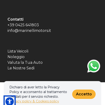
Contatti
+39 0425 641803
info@marinellimotors.it
Lista Veicoli
Noleggio
Valuta la Tua Auto
Le Nostre Sedi
Dichiaro di aver letto la Privacy
© 2026 MBL MOTORS SRL. Tutti i diritti riservati.
Policy e acconsento al trattamento
Privacy policy & Cookies policy
Accetto
dei dati per il servizio richiesto.
Privacy policy & Cookies policy
Realizzato con