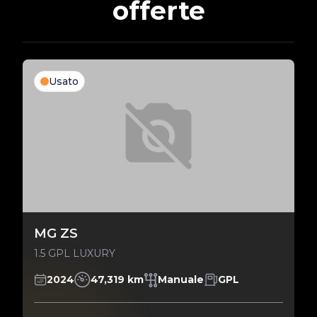
offerte
Usato
MG ZS
1.5 GPL LUXURY
2024
47,319 km
Manuale
GPL