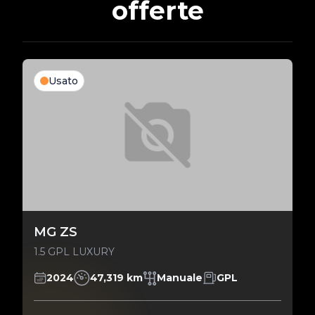
offerte
Usato
MG ZS
1.5 GPL LUXURY
2024
47,319 km
Manuale
GPL